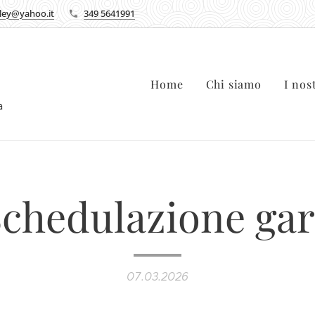
lley@yahoo.it
349 5641991
Home
Chi siamo
I nos
ca
chedulazione gar
07.03.2026