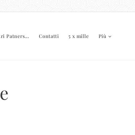
tri Patners...
Contatti
5 x mille
Più
e