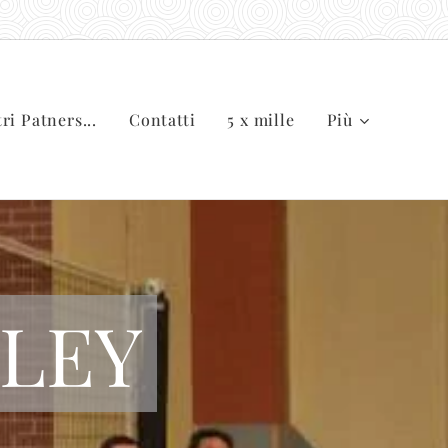
tri Patners...
Contatti
5 x mille
Più
LLEY