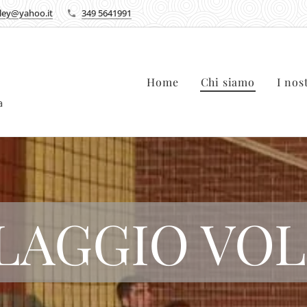
lley@yahoo.it
349 5641991
Home
Chi siamo
I nos
ca
LAGGIO VO