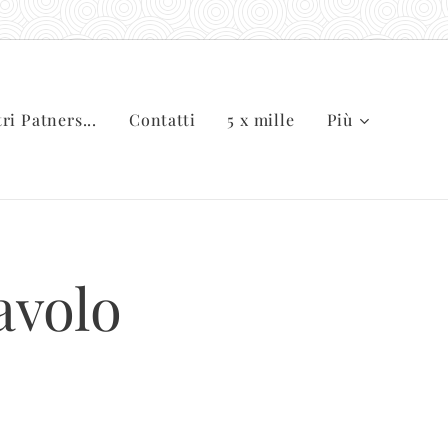
tri Patners...
Contatti
5 x mille
Più
avolo