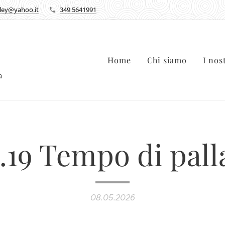
lley@yahoo.it
349 5641991
Home
Chi siamo
I nos
ca
.19 Tempo di pall
08.05.2026