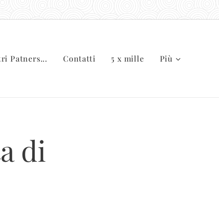
tri Patners...
Contatti
5 x mille
Più
a di