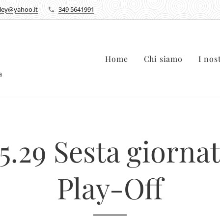
lley@yahoo.it
349 5641991
Home
Chi siamo
I nos
ca
5.29 Sesta giornat
Play-Off