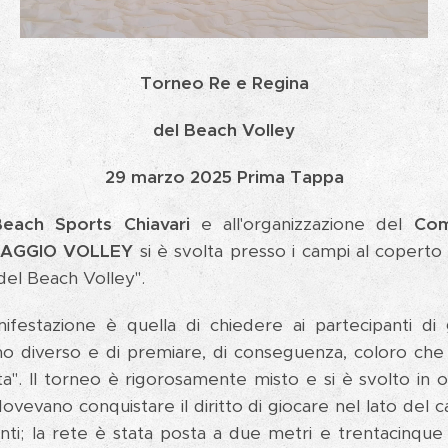
Torneo Re e Regina
del Beach Volley
29 marzo 2025 Prima Tappa
Beach Sports Chiavari
e all'organizzazione del
Com
LAGGIO VOLLEY
si è svolta presso i campi al coperto
del Beach Volley".
nifestazione è quella di chiedere ai partecipanti d
diverso e di premiare, di conseguenza, coloro che r
ta". Il torneo è rigorosamente misto e si è svolto in ot
dovevano conquistare il diritto di giocare nel lato del 
nti; la rete è stata posta a due metri e trentacinqu