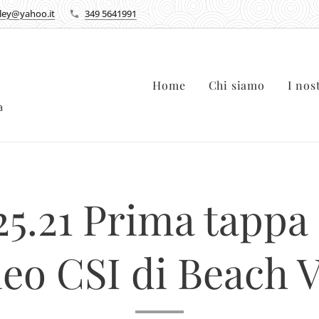
lley@yahoo.it
349 5641991
Home
Chi siamo
I nos
ca
25.21 Prima tappa 
eo CSI di Beach V