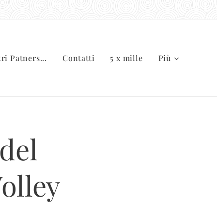
tri Patners...
Contatti
5 x mille
Più
del
olley