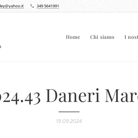
lley@yahoo.it
349 5641991
Home
Chi siamo
I nos
ca
24.43 Daneri Mar
19.09.2024