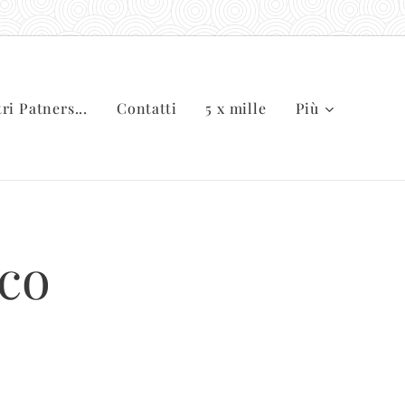
tri Patners...
Contatti
5 x mille
Più
co