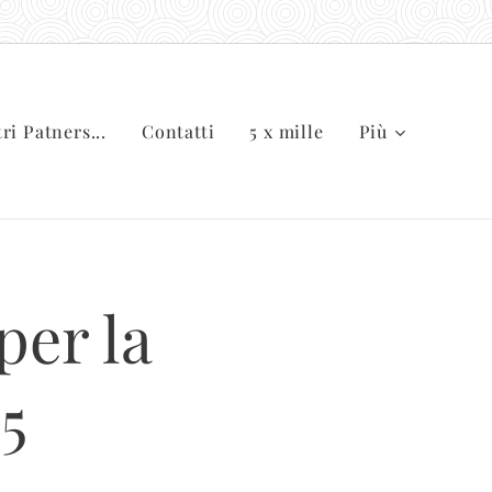
tri Patners...
Contatti
5 x mille
Più
per la
5