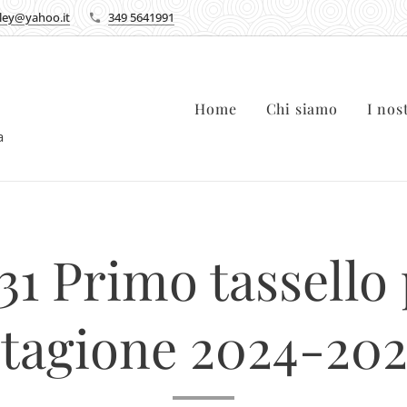
lley@yahoo.it
349 5641991
Home
Chi siamo
I nos
ca
31 Primo tassello 
stagione 2024-202