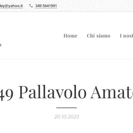
lley@yahoo.it
349 5641991
Home
Chi siamo
I nos
ca
49 Pallavolo Amat
20.10.2023