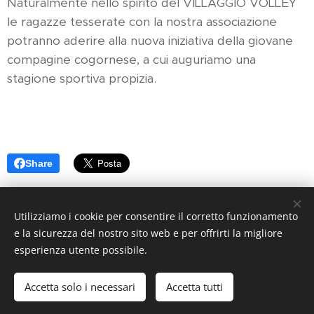
Naturalmente nello spirito del VILLAGGIO VOLLEY
le ragazze tesserate con la nostra associazione
potranno aderire alla nuova iniziativa della giovane
compagine cogornese, a cui auguriamo una
stagione sportiva propizia.
Share
Utilizziamo i cookie per consentire il corretto funzionamento
e la sicurezza del nostro sito web e per offrirti la migliore
esperienza utente possibile.
© VILLAGGIO VOLLEY
Tutti i diritti riservati. Responsabile
Protezione Dati: Assarini Alessandro
Accetta solo i necessari
Accetta tutti
Creato con
Webnode
Cookies